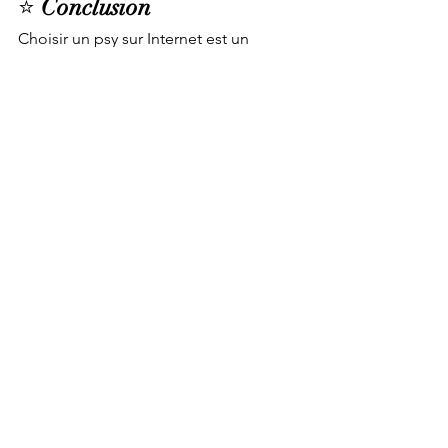
⭐ 
Conclusion
Choisir un psy sur Internet est un 
processus qui allie informations 
concrètes et ressenti intime. Prenez le 
temps de lire, d’écouter, de contacter 
plusieurs professionnels si nécessaire. 
L’enjeu n’est pas de trouver “le 
meilleur psy”, mais celui ou celle avec 
qui vous pourrez cheminer en sécurité 
et en authenticité. Votre ressenti est 
précieux : faites-lui confiance.
Voir tout
Posts récents